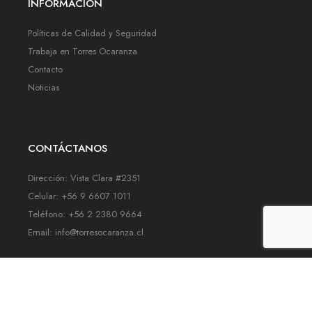
INFORMACIÓN
Políticas de Calidad y Seguridad
Trabaja en Torres Ocaranza
Contacto
Noticias
CONTÁCTANOS
Dirección: Vista Clara #2351
Celular: +56 9 6607 1011
Teléfono: +56 2 2380 9664
Email: info@torresocaranza.cl
Copyright © TORRES OCARANZA | Todos los derechos reservados |
Desarrollado por
Grupoprimal