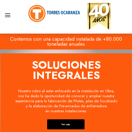
Contamos con una capacidad instalada de +80.000
toneladas anuales
SOLUCIONES
INTEGRALES
Nuestro rubro al estar enfocado en la instalación en Obra,
nos ha dado la oportunidad de conocer y ampliar nuestra
experiencia para la fabricación de Pilotes, pilas de Socalzado
y la elaboración de Pre-armados de enfierradura
en nuestras instalaciones.
Ver más