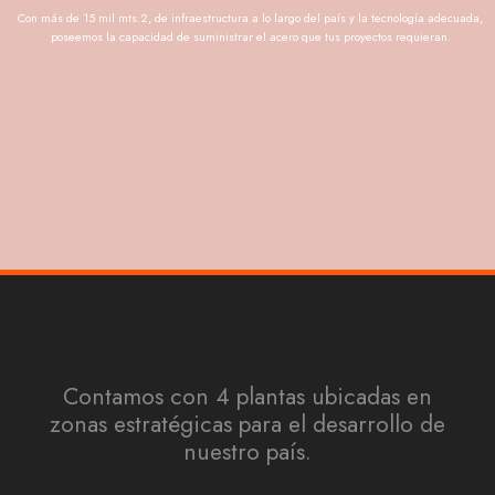
Con más de 15 mil mts.2, de infraestructura a lo largo del país y la tecnología adecuada,
poseemos la capacidad de suministrar el acero que tus proyectos requieran.
Contamos con 4 plantas ubicadas en
zonas estratégicas para el desarrollo de
nuestro país.