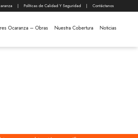
caranza
|
Políticas de Calidad Y Seguridad
|
Contáctanos
rres Ocaranza – Obras
Nuestra Cobertura
Noticias