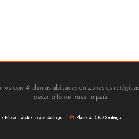
os con 4 plantas ubicadas en zonas estratégicas
desarrollo de nuestro país.
ta Pilotes Industrializados Santiago
Planta de C&D Santiago